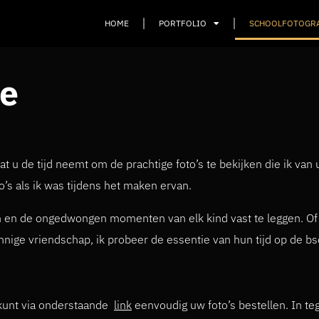
HOME
PORTFOLIO
SCHOOLFOTOGR
ie
 dat u de tijd neemt om de prachtige foto’s te bekijken die ik v
o’s als ik was tijdens het maken ervan.
en en de ongedwongen momenten van elk kind vast te leggen. Of 
innige vriendschap, ik probeer de essentie van hun tijd op de bs
 kunt via onderstaande
link
eenvoudig uw foto’s bestellen. In teg