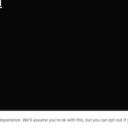
n
experience. We'll assume you're ok with this, but you can opt-out if