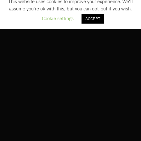
This website uses cookies to improve your experience. We'll
assume you're ok with this, but you can opt-out if you wish.
Cookie settings
ACCEPT
CONTACT
+31 6 14963355
INFO@VANDERLEEFOTOGRAFIE.NL